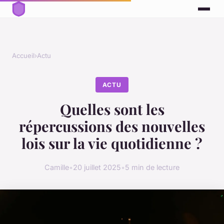
Accueil
›
Actu
ACTU
Quelles sont les
répercussions des nouvelles
lois sur la vie quotidienne ?
Camille
•
20 juillet 2025
•
5 min de lecture