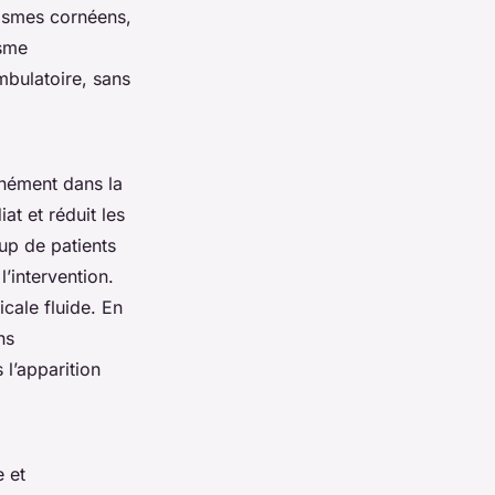
tismes cornéens,
isme
mbulatoire, sans
anément dans la
at et réduit les
up de patients
’intervention.
cale fluide. En
ns
l’apparition
 et