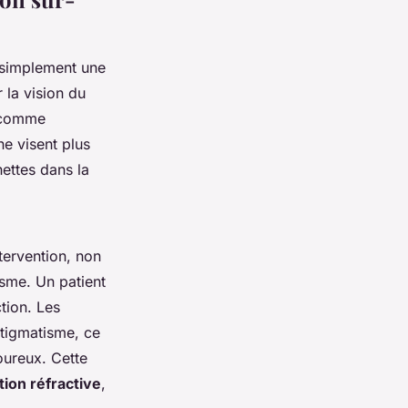
s simplement une
 la vision du
s comme
ne visent plus
ettes dans la
tervention, non
isme. Un patient
tion. Les
astigmatisme, ce
oureux. Cette
tion réfractive
,