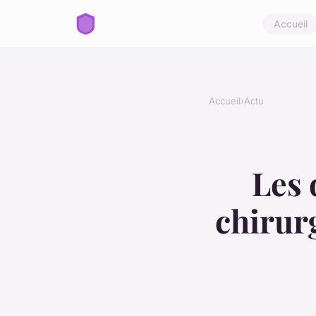
Accueil
Accueil
›
Actu
Les 
chirurg