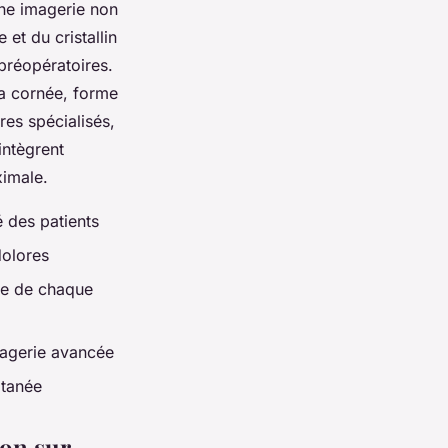
une imagerie non
 et du cristallin
 préopératoires.
 la cornée, forme
res spécialisés,
 intègrent
ximale.
 des patients
dolores
que de chaque
magerie avancée
ltanée
ion sur-