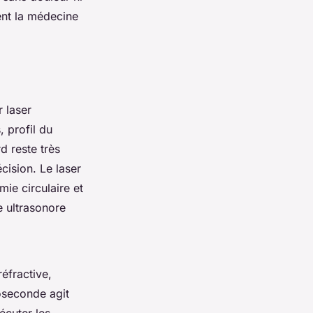
ent la médecine
r laser
 profil du
d reste très
cision. Le laser
ie circulaire et
ie ultrasonore
réfractive,
toseconde agit