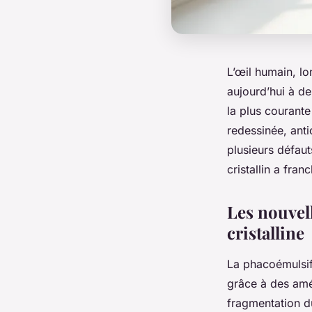
L’œil humain, l
aujourd’hui à d
la plus courante
redessinée, anti
plusieurs défaut
cristallin a fran
Les nouvel
cristalline
La phacoémulsif
grâce à des amél
fragmentation du