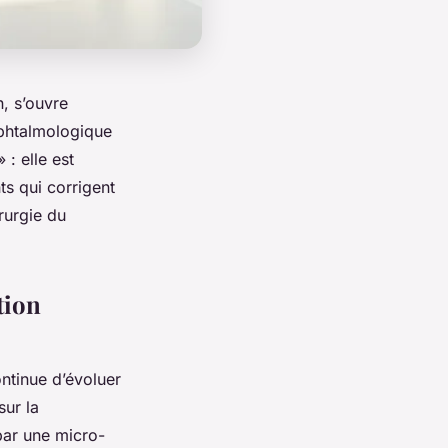
, s’ouvre
ophtalmologique
: elle est
ts qui corrigent
rurgie du
tion
ntinue d’évoluer
sur la
 par une micro-