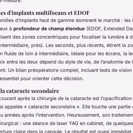
ur-mesure.
ies d'implants multifocaux et EDOF
milles d’implants haut de gamme dominent le marché : les 
ceux à
profondeur de champ étendue
(EDOF, Extended Dep
lisent des zones concentriques pour focaliser la lumière à d
 intermédiaire, près). Les seconds, plus récents, étirent la z
n fluide de loin à intermédiaire, idéale pour les écrans, la le
ix entre les deux dépend du style de vie, de l’anatomie de l
ent. Un bilan préopératoire complet, incluant tests de vision
 essentiel pour orienter cette décision.
la cataracte secondaire
rant après la chirurgie de la cataracte est l’opacification
si appelée « cataracte secondaire ». Elle touche une partie 
u années après l’intervention. Heureusement, son traitement
irurgical : une séance de laser YAG en cabinet, de quelques 
rture claire dans la capsule. Le résultat est quasi immédiat,