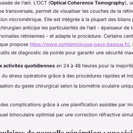
ussée de l’œil. L’OCT (
Optical Coherence Tomography
), 
e transversale, permet de visualiser les couches de la rétine
ion micrométrique. Elle est intégrée à la plupart des bilans
chirurgien anticipe les particularités de l’œil - épaisseur de
nomalies rétiniennes - et adapte la procédure. Certains cent
e que propose
https://www.ophtalmologue-pays-basque.fr/
,
utils de diagnostic de pointe pour garantir une sécurité ma
x activités quotidiennes
en 24 à 48 heures pour la majorité
 du stress opératoire grâce à des procédures rapides et in
sation du geste chirurgical selon la biométrie oculaire uni
des complications grâce à une planification assistée par i
uel binoculaire optimisé par une correction réfractive simu
ulaires de nouvelle génération : une vis