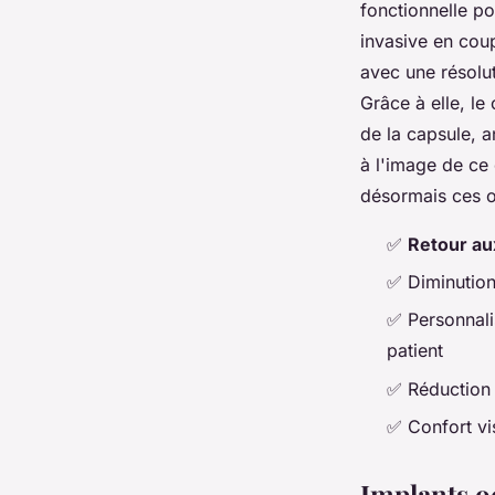
fonctionnelle po
invasive en coup
avec une résolut
Grâce à elle, le 
de la capsule, a
à l'image de c
désormais ces o
✅
Retour au
✅ Diminution
✅ Personnali
patient
✅ Réduction 
✅ Confort vis
Implants oc