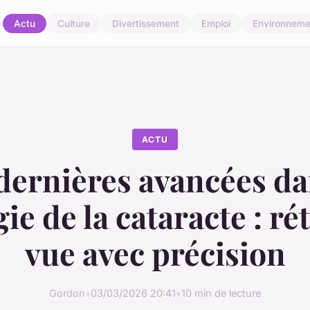
Actu
Culture
Divertissement
Emploi
Environneme
ACTU
dernières avancées da
ie de la cataracte : rét
vue avec précision
Gordon
•
03/03/2026 20:41
•
10 min de lecture