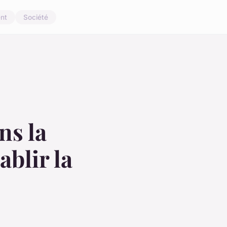
nt
Société
ns la
ablir la