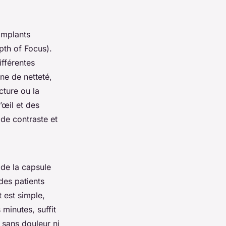
implants
th of Focus).
ifférentes
one de netteté,
cture ou la
’œil et des
 de contraste et
 de la capsule
des patients
 est simple,
minutes, suffit
 sans douleur ni