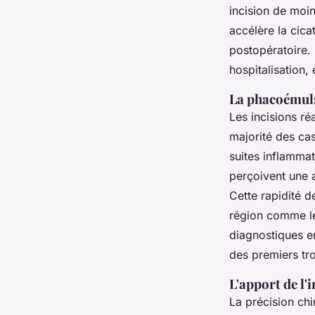
incision de moi
accélère la cica
postopératoire. 
hospitalisation,
La phacoémuls
Les incisions ré
majorité des cas
suites inflammat
perçoivent une a
Cette rapidité d
région comme le
diagnostiques en
des premiers tro
L'apport de l'
La précision ch