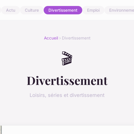
Actu
Culture
Divertissement
Emploi
Environneme
Accueil
› Divertissement
🎬
Divertissement
Loisirs, séries et divertissement