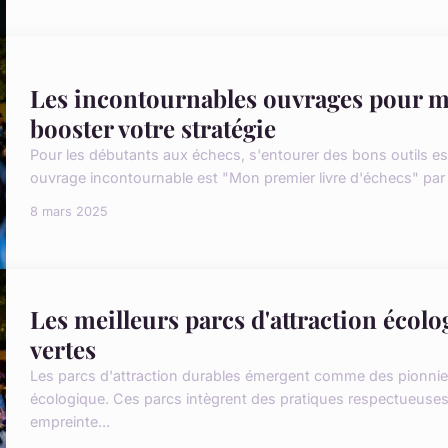
Les incontournables ouvrages pour maî
booster votre stratégie
Pour les débutants aux échecs, s'entourer des bons outils es
ouvrage incontournable est "Mon premier livre d'échecs" par 
8 mars 2025
Les meilleurs parcs d'attraction écol
vertes
Les parcs d'attraction durables émergent comme des pionni
écologique. Ces parcs intègrent des pratiques respectueuses
empreinte...