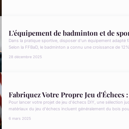
L'équipement de badminton et de spor
Dans la pratique sportive, disposer d'un équipement adapté fait 
Selon la FFBaD, le badminton a connu une croissance de 12% 
28 décembre 2025
Fabriquez Votre Propre Jeu d'Échecs 
Pour lancer votre projet de jeu d'échecs DIY, une sélection ju
matériaux du jeu d'échecs incluent généralement du bois pour s
6 mars 2025