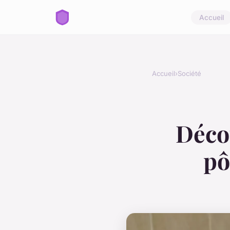
Accueil
Accueil
›
Société
Décou
pô