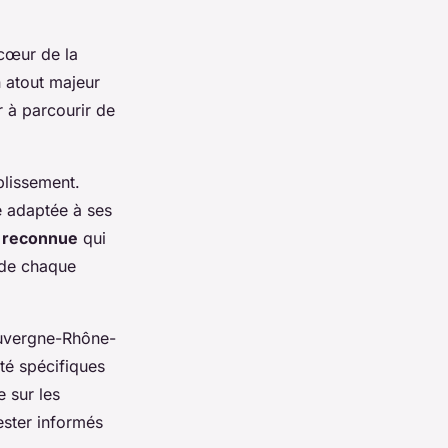
 cœur de la
 atout majeur
r à parcourir de
blissement.
e adaptée à ses
e reconnue
qui
 de chaque
Auvergne-Rhône-
té spécifiques
 sur les
ester informés