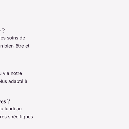
 ?
des soins de
en bien-être et
 via notre
plus adapté à
res ?
u lundi au
ires spécifiques