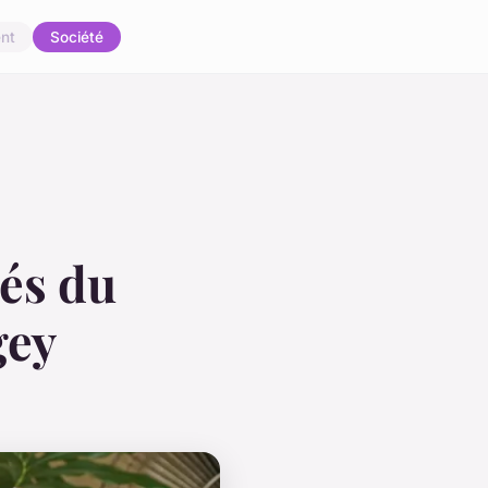
nt
Société
iés du
gey