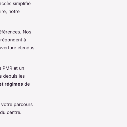
ccès simplifié
ire, notre
éférences. Nos
 répondent à
ouverture étendus
es PMR et un
s depuis les
et régimes
de
 votre parcours
du centre.