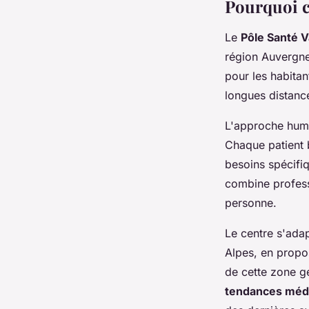
Pourquoi ch
Le
Pôle Santé 
région Auvergne
pour les habitan
longues distance
L'approche humai
Chaque patient 
besoins spécifi
combine profess
personne.
Le centre s'ada
Alpes, en propo
de cette zone gé
tendances médi