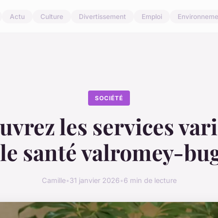
Actu
Culture
Divertissement
Emploi
Environneme
SOCIÉTÉ
vrez les services var
le santé valromey-bu
Camille
•
31 janvier 2026
•
6 min de lecture