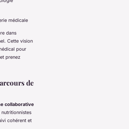
ologie
erie médicale
ère dans
l. Cette vision
 médical pour
 et prenez
arcours de
e collaborative
nutritionnistes
uivi cohérent et