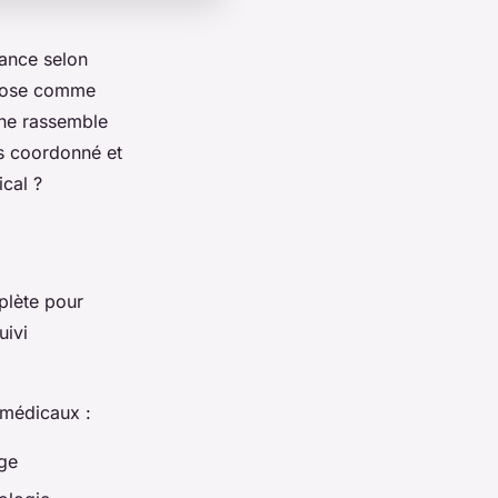
rance selon
mpose comme
rne rassemble
ns coordonné et
ical ?
plète pour
uivi
amédicaux :
age