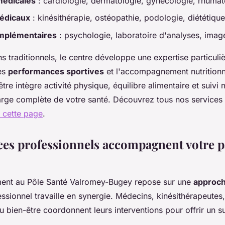
médicales
: cardiologie, dermatologie, gynécologie, rhumat
édicaux
: kinésithérapie, ostéopathie, podologie, diététique
mplémentaires
: psychologie, laboratoire d'analyses, imag
s traditionnels, le centre développe une expertise particuli
des
performances sportives
et l'accompagnement nutritionne
être intègre activité physique, équilibre alimentaire et suivi
arge complète de votre santé. Découvrez tous nos services
a cette page
.
s professionnels accompagnent votre p
nt au Pôle Santé Valromey-Bugey repose sur une
approch
sionnel travaille en synergie. Médecins, kinésithérapeutes, 
du bien-être coordonnent leurs interventions pour offrir un s