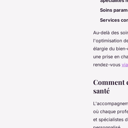
Spécialités 
Soins param
Services co
Au-delà des soin
l'optimisation 
élargie du bien-
une prise en ch
rendez-vous
vi
Comment ce
santé
L'accompagneme
où chaque profes
et spécialistes 
personnalisé.