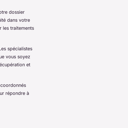
otre dossier
ité dans votre
 les traitements
Les spécialistes
que vous soyez
écupération et
t coordonnés
our répondre à